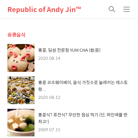
Republic of Andy Jin™
검
메
색
뉴
홍콩음식
홍콩, 딤섬 전문점 YUM CHA (飲茶)
2020.08.14
홍콩 코즈웨이베이, 음식 가짓수로 놀래키는 레스토
랑...
2020.08.12
홍콩식? 퓨전식? 무던한 점심 먹기 (단, 파인애플 번
최고!)
2009.07.15