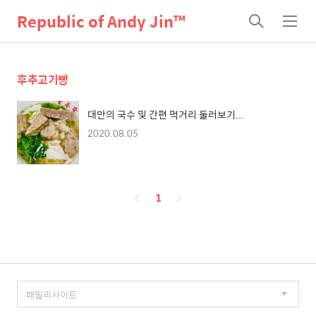
Republic of Andy Jin™
검
메
색
뉴
후추고기빵
대만의 국수 및 간편 먹거리 둘러보기...
2020.08.05
페
1
이
징