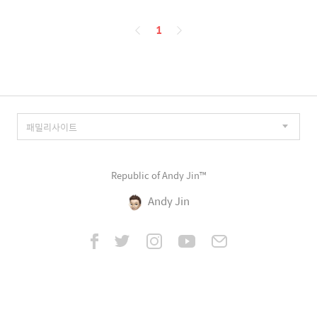
페
1
이
징
Republic of Andy Jin™
Andy Jin