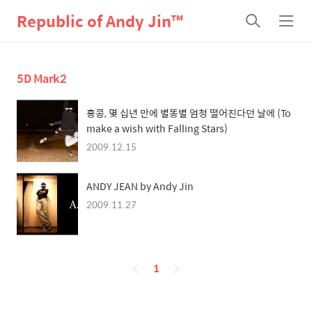
Republic of Andy Jin™
검
메
색
뉴
5D Mark2
홍콩, 몇 십년 만에 별똥별 엄청 떨어진다던 날에 (To
make a wish with Falling Stars)
2009.12.15
ANDY JEAN by Andy Jin
2009.11.27
페
1
이
징