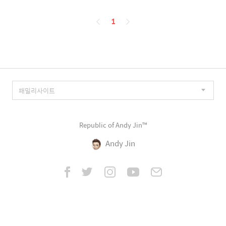
페
1
이
징
Republic of Andy Jin™
Andy Jin