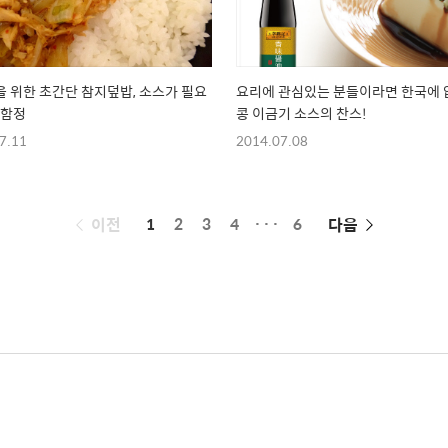
 위한 초간단 참지덮밥, 소스가 필요
요리에 관심있는 분들이라면 한국에 없
 함정
콩 이금기 소스의 찬스!
7.11
2014.07.08
페
이전
1
2
3
4
···
6
다음
이
징