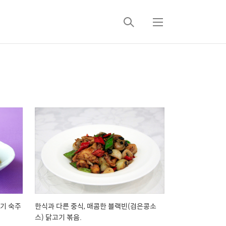
검
메
색
뉴
기 숙주
한식과 다른 중식, 매콤한 블랙빈(검은콩소
스) 닭고기 볶음.