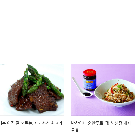
는 아직 잘 모르는, 사차소스 소고기
반찬이나 술안주로 딱! 해선장 돼지고
볶음