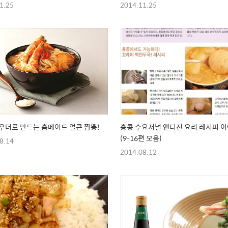
1.25
2014.11.25
우더로 만드는 홈메이트 얼큰 짬뽕!
홍콩 수요저널 앤디진 요리 레시피 
(9-16편 모음)
8.14
2014.08.12