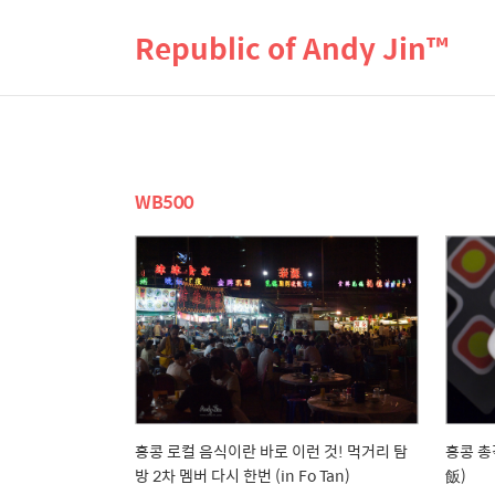
Republic of Andy Jin™
WB500
홍콩 로컬 음식이란 바로 이런 것! 먹거리 탐
홍콩 총
방 2차 멤버 다시 한번 (in Fo Tan)
飯)