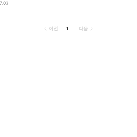
7.03
페
이전
1
다음
이
징