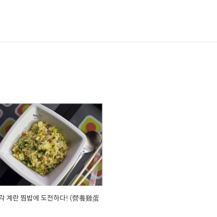
각 계란 찜밥에 도전하다! (營養雞蛋