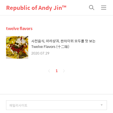
Republic of Andy Jin™
검
메
색
뉴
twelve flavors
사천음식, 마라샹궈, 쏸차이위 모두를 맛 보는
Twelve Flavors (十二味)
2020.07.29
페
1
이
징