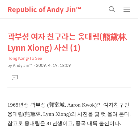
Republic of Andy Jin™
검
메
색
뉴
곽부성 여자 친구라는 웅대림(熊黛林,
상
본
문
세
Lynn Xiong) 사진 (1)
제
컨
목
Hong Kong/To See
텐
by
Andy Jin™
2009. 4. 19. 18:09
츠
본
댓
문
글
달
기
1965년생 곽부성 (郭富城, Aaron Kwok)의 여자친구인
웅대림(熊黛林, Lynn Xiong)의 사진을 몇 컷 올려 본다.
참고로 웅대림은 81년생이고, 중국 대륙 출신이다.