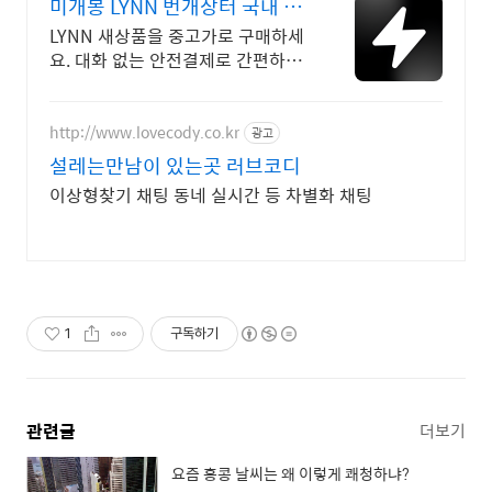
미개봉 LYNN 번개장터 국내 최
대 브랜드 중고거래
LYNN 새상품을 중고가로 구매하세
요. 대화 없는 안전결제로 간편하게!
전국 각지에서 올라오는 전국구 최
다 상품 매일 10만 개 이상의 신규
상품 업로드
http://www.lovecody.co.kr
광고
설레는만남이 있는곳 러브코디
이상형찾기 채팅 동네 실시간 등 차별화 채팅
1
구독하기
관련글
더보기
요즘 홍콩 날씨는 왜 이렇게 쾌청하냐?