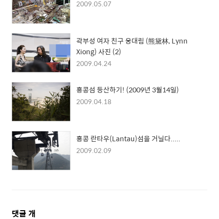
2009.05.07
곽부성 여자 친구 웅대림 (熊黛林, Lynn
Xiong) 사진 (2)
2009.04.24
홍콩섬 등산하기! (2009년 3월14일)
2009.04.18
홍콩 란타우(Lantau)섬을 거닐다.....
2009.02.09
댓
댓글
개