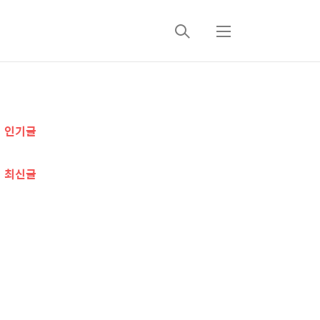
검
메
색
뉴
추
인기글
가
정
최신글
보