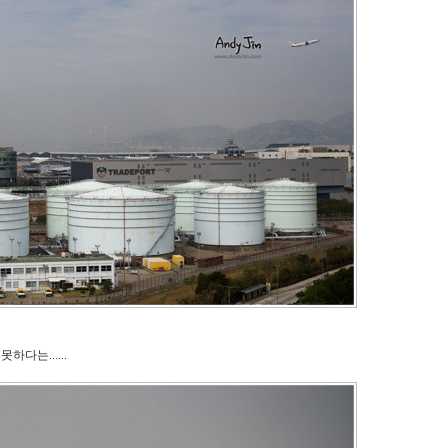
다는......