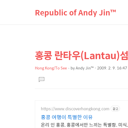
Republic of Andy Jin™
홍콩 란타우(Lantau)섬을
상
본
문
세
제
Hong Kong/To See
by
Andy Jin™
2009. 2. 9. 16:47
컨
본
목
텐
댓
문
글
츠
달
기
https://www.discoverhongkong.com
광고
홍콩 여행이 특별한 이유
온리 인 홍콩, 홍콩에서만 느끼는 특별함. 미식