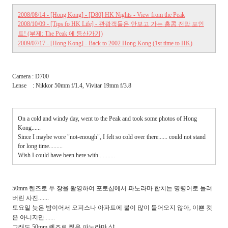
2008/08/14 - [Hong Kong] - [D80] HK Nights - View from the Peak
2008/10/09 - [Tips fo HK Life] - 관광객들은 안보고 가는 홍콩 전망 포인
트! (부제: The Peak 에 등산가기)
2009/07/17 - [Hong Kong] - Back to 2002 Hong Kong (1st time to HK)
Camera : D700
Lense : Nikkor 50mm f/1.4, Vivitar 19mm f/3.8
On a cold and windy day, went to the Peak and took some photos of Hong
Kong......
Since I maybe wore "not-enough", I felt so cold over there...... could not stand
for long time.........
Wish I could have been here with...........
50mm 렌즈로 두 장을 촬영하여 포토샵에서 파노라마 합치는 명령어로 돌려
버린 사진.......
토요일 늦은 밤이어서 오피스나 아파트에 불이 많이 들어오지 않아, 이쁜 컷
은 아니지만.......
그래도 50mm 렌즈로 찍은 파노라마 샷........