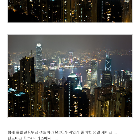
함께 올랐던 R누님 생일이라 MinC가 귀엽게 준비한 생일 케이크.....
랜드마크 Zuma 테라스에서.......