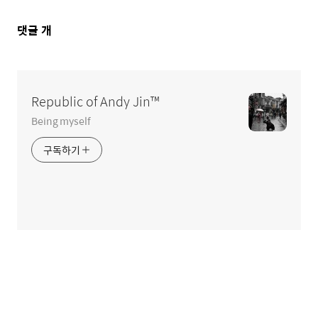
댓
댓글
개
글
영
역
Republic of Andy Jin™
Being myself
구독하기