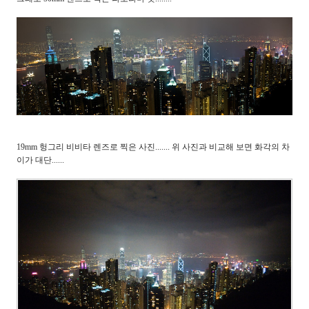
19mm 헝그리 비비타 렌즈로 찍은 사진....... 위 사진과 비교해 보면 화각의 차
이가 대단......