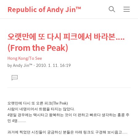
Republic of Andy Jin™
검
메
색
뉴
오랫만에 또 다시 피크에서 바라본....
상
본
문
세
(From the Peak)
제
컨
목
Hong Kong/To See
텐
by
Andy Jin™
2010. 1. 11. 16:19
츠
본
댓
문
글
달
기
오랫만에 다시 또 오른 피크(The Peak)
사람이 네명이어서 트램을 타지는 않았다.
4명일 경우에는 택시타고 왕복하는 것이 더 편하고 빠르다 생각하는 홍콩 주
민 4명.........
과거에 찍었던 시진들이 궁금하신 분들은 아래 링크도 구경해 보시옵고......