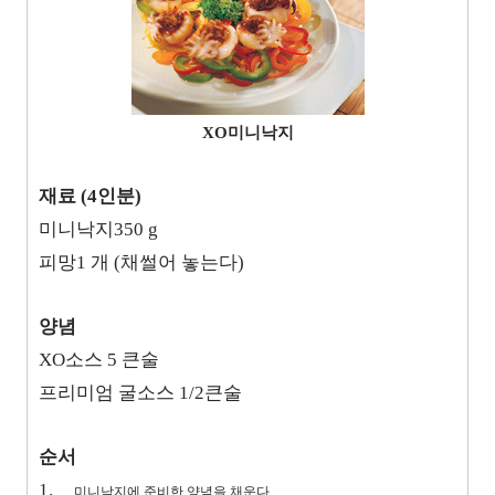
XO미니낙지
재료 (4인분)
미니낙지350 g
피망1 개 (채썰어 놓는다)
양념
XO소스 5 큰술
프리미엄 굴소스 1/2큰술
순서
1.
미니낙지에 준비한 양념을 채운다.