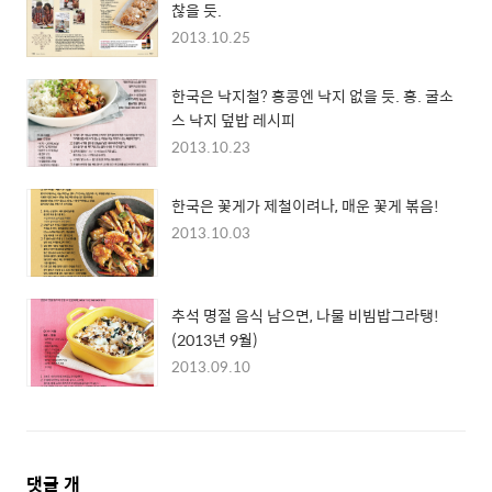
찮을 듯.
2013.10.25
한국은 낙지철? 홍콩엔 낙지 없을 듯. 흥. 굴소
스 낙지 덮밥 레시피
2013.10.23
한국은 꽃게가 제철이려나, 매운 꽃게 볶음!
2013.10.03
추석 명절 음식 남으면, 나물 비빔밥그라탱!
(2013년 9월)
2013.09.10
댓
댓글
개