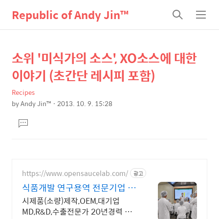
Republic of Andy Jin™
검
메
색
뉴
소위 '미식가의 소스', XO소스에 대한
상
본
문
세
이야기 (초간단 레시피 포함)
제
컨
목
Recipes
텐
by
Andy Jin™
2013. 10. 9. 15:28
츠
본
댓
문
글
달
기
https://www.opensaucelab.com/
광고
식품개발 연구용역 전문기업 소
스의 혁신, 오픈소스랩
시제품(소량)제작,OEM,대기업
MD,R&D,수출전문가 20년경력 소