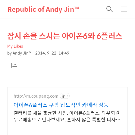
Republic of Andy Jin™
검
메
색
뉴
잠시 손을 스치는 아이폰6와 6플러스
상
본
문
세
My Likes
제
컨
by
Andy Jin™
2014. 9. 22. 14:49
목
본
텐
댓
문
츠
글
달
기
http://m.coupang.com
광고
아이폰6플러스 쿠팡 압도적인 카메라 성능
갤러리를 채울 훌륭한 사진. 아이폰6플러스, 와우회원
무료배송으로 만나보세요. 흔하지 않은 특별한 디자
인! 지금 쿠팡에서 다양한 휴대폰 모델을 만나보세요.