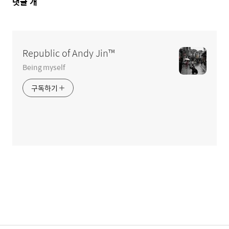
댓
댓글
개
글
영
역
Republic of Andy Jin™
Being myself
구독하기