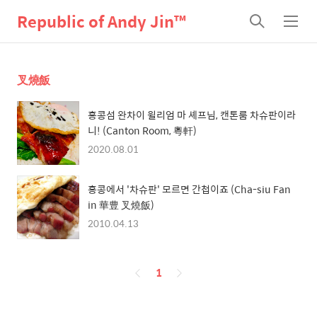
Republic of Andy Jin™
검
메
색
뉴
叉燒飯
홍콩섬 완차이 윌리엄 마 셰프님, 캔톤룸 차슈판이라
니! (Canton Room, 粵軒)
2020.08.01
홍콩에서 '차슈판' 모르면 간첩이죠 (Cha-siu Fan
in 華豊 叉燒飯)
2010.04.13
페
1
이
징