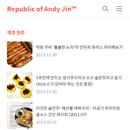
Republic of Andy Jin™
검
메
색
뉴
맥주 안주
먹방 무비 '출출한 뇨자'의 만두피 츄러스 따라해보기
2013.12.30
5초만에 만드는 핑거푸드라고 쓰고 술안주라고 읽기.
(XO소스가 있어야 하는 것은 함정)
2013.11.20
이것은 술안주! 해산물 대파꼬치 - 이금기 프리미엄
굴소스 간단 레시피 (2011.07)
2013.03.25