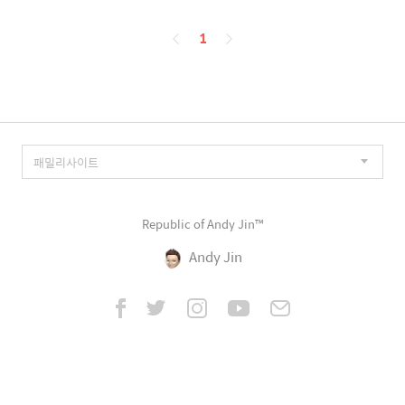
페
1
이
징
Republic of Andy Jin™
Andy Jin