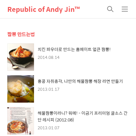
Republic of Andy Jin™
검
메
색
뉴
짬뽕 만드는법
치킨 파우더로 만드는 홈메이트 얼큰 짬뽕!
2014.08.14
홍콩 자취총각, 나만의 해물짬뽕 해장 라면 만들기
2013.01.17
해물짬뽕이라니? 워메! - 이금기 프리미엄 굴소스 간
단 레시피 (2012.08)
2013.01.07