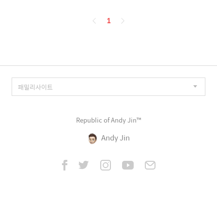
페
1
이
징
Republic of Andy Jin™
Andy Jin