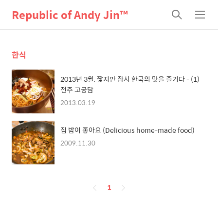
Republic of Andy Jin™
검
메
색
뉴
한식
2013년 3월, 짧지만 잠시 한국의 맛을 즐기다 - (1)
전주 고궁담
2013.03.19
집 밥이 좋아요 (Delicious home-made food)
2009.11.30
페
1
이
징