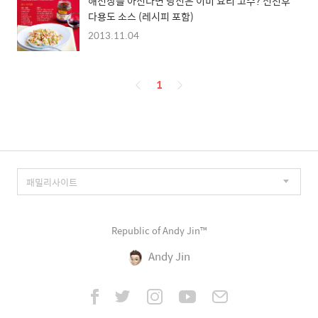
해선장을 아신다면 당신은 이미 요리 고수? 전천후
다용도 소스 (레시피 포함)
2013.11.04
페
1
이
징
Republic of Andy Jin™
Andy Jin