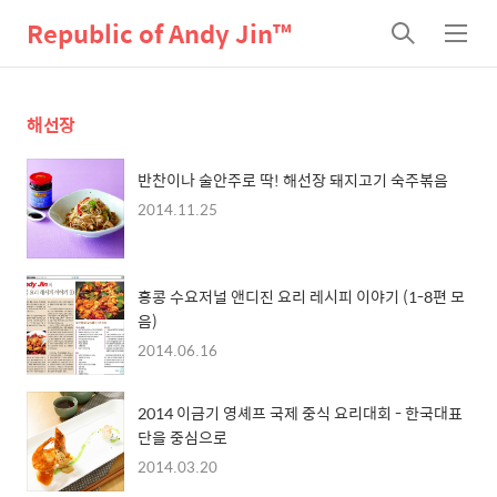
Republic of Andy Jin™
검
메
색
뉴
해선장
반찬이나 술안주로 딱! 해선장 돼지고기 숙주볶음
2014.11.25
홍콩 수요저널 앤디진 요리 레시피 이야기 (1-8편 모
음)
2014.06.16
2014 이금기 영셰프 국제 중식 요리대회 - 한국대표
단을 중심으로
2014.03.20