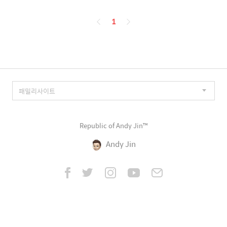
페
1
이
징
Republic of Andy Jin™
Andy Jin