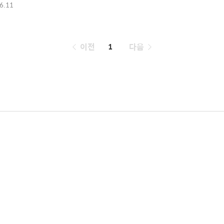
6.11
페
이전
1
다음
이
징