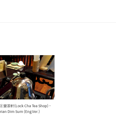
0] 樂茶軒(Lock Cha Tea Shop) -
rian Dim Sum (Eng.Ver.)