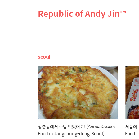
Republic of Andy Jin™
seoul
장충동에서 족발 먹었어요! (Some Korean
서울에 
Food in Jangchung-dong, Seoul)
Food i