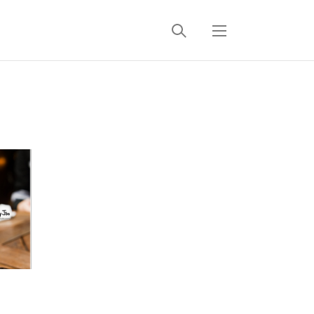
검
메
색
뉴