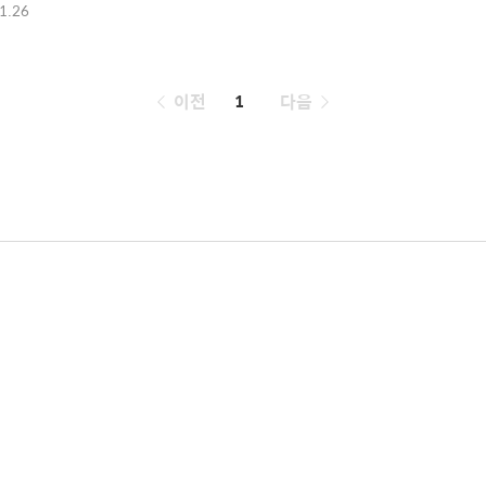
1.26
페
이전
1
다음
이
징