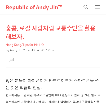
Republic of Andy Jin™
검
메
색
뉴
홍콩, 로컬 사람처럼 교통수단을 활용
상
본
문
세
해보자.
제
컨
목
Hong Kong/Tips for HK Life
텐
by
Andy Jin™
2013. 4. 30. 12:09
츠
본
댓
문
글
달
기
많은 분들이 아이폰이건 안드로이드건 스마트폰을 쓰
는 것은 작금의 현실.
한국에서는 이런 저런 이유로 구글맵이 100% 활용되기 쉽지 않으나,
한국 로
컬서비스인 다음이나 네이버 앱이 섬세하게 발달되어 있으니
구글맵을 사용