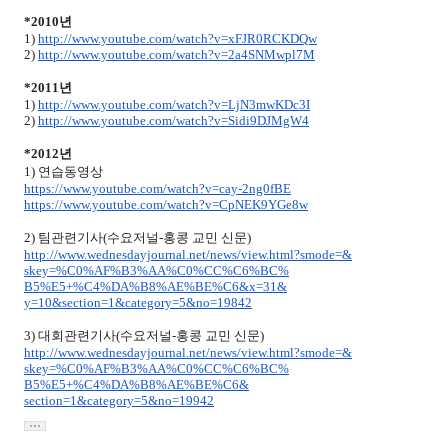
*2010년
1)
http://www.youtube.com/watch?
v=xFJR0RCKDQw
2)
http://www.youtube.com/watch?
v=2a4SNMwpl7M
*2011년
1)
http://www.youtube.com/watch?
v=LjN3mwKDc3I
2)
http://www.youtube.com/watch?
v=Sidi9DJMgW4
*2012년
1)
연습동영상
https://www.youtube.com/watch?
v=cay-2ng0fBE
https://www.youtube.com/watch?
v=CpNEK9YGe8w
2) 팀관련기사
(
수요저널-홍콩 교민 신문
)
http://www.wednesdayjournal.
net/news/view.html?smode=&
skey=%C0%AF%B3%AA%C0%CC%C6%BC%
B5%E5+%C4%DA%B8%AE%BE%C6&x=31&
y=10&section=1&category=5&no=
19842
3)
대회관련기사
(
수요저널-홍콩 교민 신문
)
http://www.wednesdayjournal.
net/news/view.html?smode=&
skey=%C0%AF%B3%AA%C0%CC%C6%BC%
B5%E5+%C4%DA%B8%AE%BE%C6&
section=1&category=5&no=19942