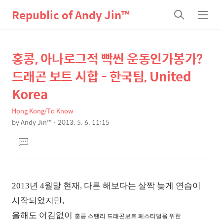
Republic of Andy Jin™
검
메
색
뉴
홍콩, 아나로그적 빡씬 운동인가봉가?
상
본
문
세
드래곤 보트 시합 - 한국팀, United
제
컨
Korea
목
텐
Hong Kong/To Know
츠
by
Andy Jin™
2013. 5. 6. 11:15
본
댓
문
글
달
기
2013년 4월말 현재,
다른 해보다는 살짝 늦게 연습이
시작되었지만,
올해도 어김없이
홍콩 스탠리 드래곤보트 페스티벌을 위한