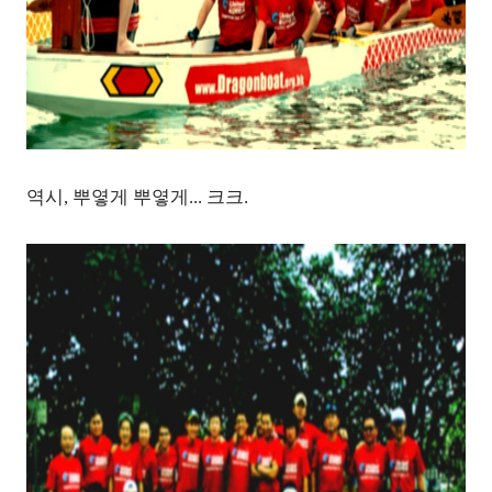
역시, 뿌옇게 뿌옇게... 크크.