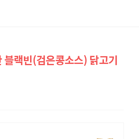
한 블랙빈(검은콩소스) 닭고기