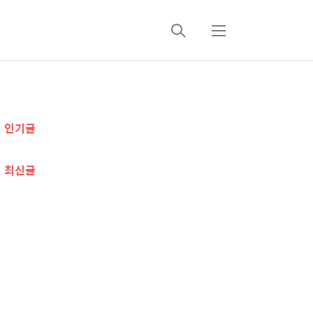
검
메
색
뉴
추
인기글
가
정
최신글
보