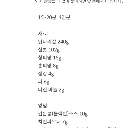
되지 않았을 때 많이 좋아하던 맛 중에 하나 입니다.
15~20분, 4인분
재료:
닭다리살 240g
샬롯 102g
청피망 15g
홍피망 8g
생강 4g
파 6g
다진 마늘 2g
양념:
검은콩(블랙빈)소스 10g
치킨파우더 7g