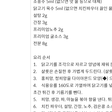
소흥주 5ml (없으면 맛 술 등으로 대체)
닭고기 육수 5ml (없으면 치킨파우더 끓인 물
설탕 2g
간장 3g
프리미엄노추 2g
프리미엄 굴소스 3g
전분 8g
요리 순서
1.
닭고기를 조각으로 자르고 양념에 재워 
2.
샬롯은 손질한 후 가볍게 두드린다. (샬
3.
홍피망, 청피망을 다이아몬드 모양(◆) 
4.
식용유를 160도로 가열하여 닭고기를 넣고
초간 튀긴 후 기름기를 뺀다.
5.
피망, 생강, 파, 마늘을 볶아 향을 낸다.
6.
치킨 파우더, 설탕, 간장, 노추, 검은콩 