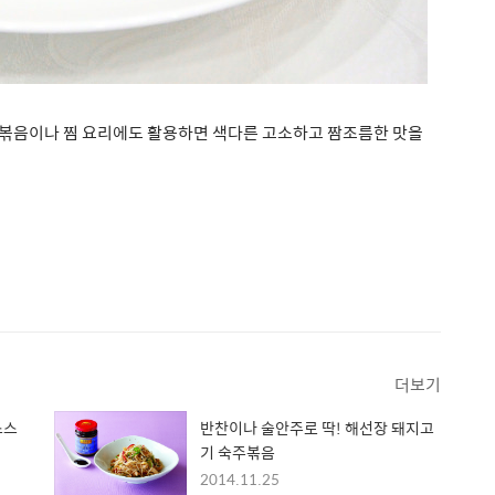
의 볶음이나 찜 요리에도 활용하면 색다른 고소하고 짬조름한 맛을
더보기
소스
반찬이나 술안주로 딱! 해선장 돼지고
기 숙주볶음
2014.11.25