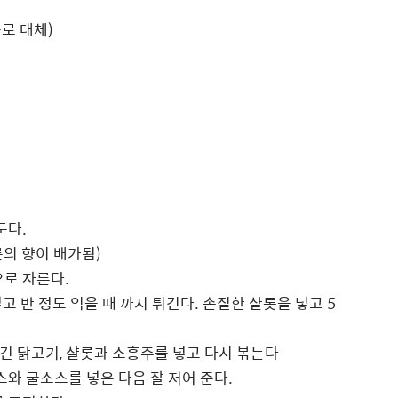
로 대체)
둔다.
롯의 향이 배가됨)
으로 자른다.
 반 정도 익을 때 까지 튀긴다. 손질한 샬롯을 넣고 5
 튀긴 닭고기, 샬롯과 소흥주를 넣고 다시 볶는다
소스와 굴소스를 넣은 다음 잘 저어 준다.