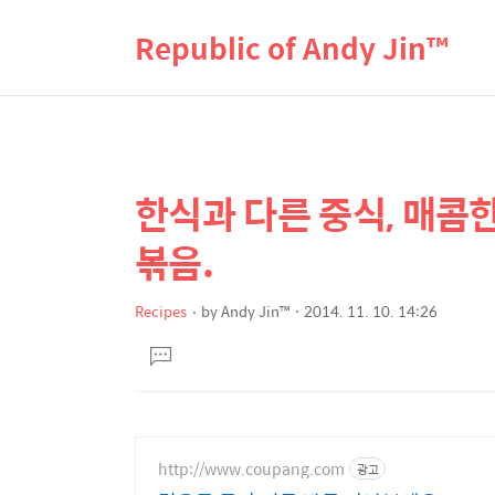
Republic of Andy Jin™
한식과 다른 중식, 매콤
상
본
문
세
볶음.
제
컨
목
텐
Recipes
by
Andy Jin™
2014. 11. 10. 14:26
본
츠
댓
문
글
달
기
http://www.coupang.com
광고