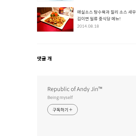
매실소스 탕수육과 칠리 소스 새우
김이면 일류 중식당 메뉴!
2014.08.18
댓
댓글
개
글
영
역
Republic of Andy Jin™
Being myself
구독하기