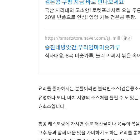
검은콩 쿠팡 지금 바로 만나보세요
국산 서리태의 고소함! 로켓프레시로 오늘 주문,
30일 반품으로 안심! 영양 가득 검은콩 쿠팡.
https://smartstore.naver.com/sj_mill
광고
승진네방앗간,우리엄마미숫가루
식사대용, 8곡 미숫가루, 불리고 쪄서 볶은 
요리를 좋아하시는 분들이라면 블랙빈소스(검은콩소스
유명하다 보니, 마치 서양의 소스처럼 들릴 수 도 있는
효소스입니다.
홍콩 레스토랑에 가시면 주로 해산물이나 육류의 볶음
고추 등과 함께 매운 맛을 가미하기도 하는 요리를 통