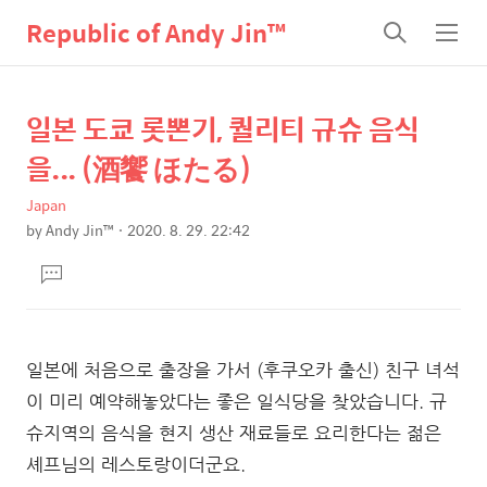
Republic of Andy Jin™
검
메
색
뉴
일본 도쿄 롯뽄기, 퀄리티 규슈 음식
상
본
문
세
을... (酒饗 ほたる)
제
컨
목
Japan
텐
by
Andy Jin™
2020. 8. 29. 22:42
츠
본
댓
문
글
달
기
일본에 처음으로 출장을 가서 (후쿠오카 출신) 친구 녀석
이 미리 예약해놓았다는 좋은 일식당을 찾았습니다. 규
슈지역의 음식을 현지 생산 재료들로 요리한다는 젊은
셰프님의 레스토랑이더군요.