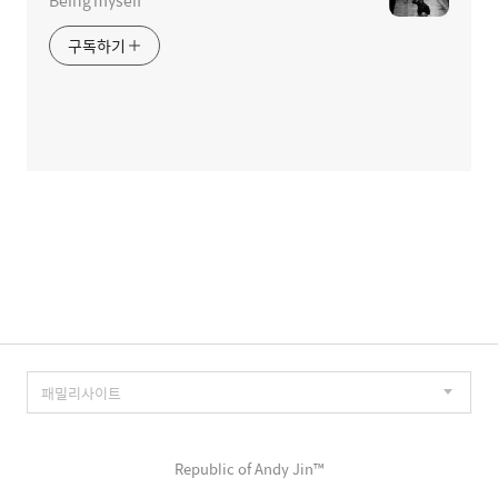
Being myself
구독하기
Republic of Andy Jin™