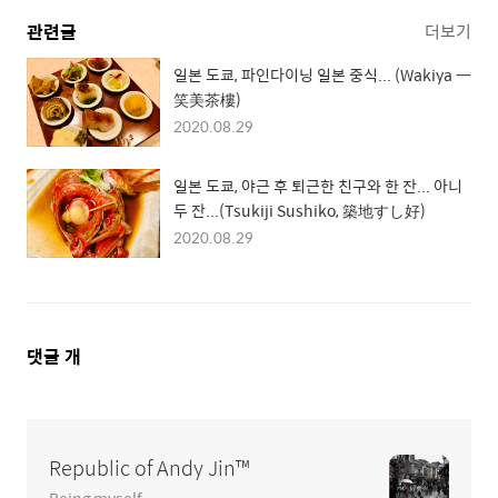
관련글
더보기
일본 도쿄, 파인다이닝 일본 중식... (Wakiya 一
笑美茶樓)
2020.08.29
일본 도쿄, 야근 후 퇴근한 친구와 한 잔... 아니
두 잔...(Tsukiji Sushiko, 築地すし好)
2020.08.29
댓
댓글
개
글
영
역
Republic of Andy Jin™