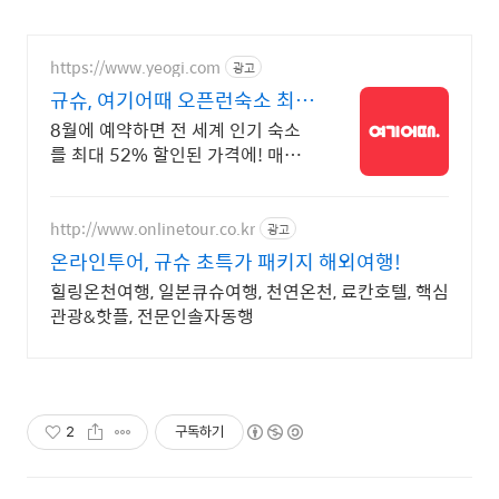
https://www.yeogi.com
광고
규슈, 여기어때 오픈런숙소 최대
81% 할인
8월에 예약하면 전 세계 인기 숙소
를 최대 52% 할인된 가격에! 매주
선착순 30% 오픈런 할인까지, 지금
최저가로 숙소 예약하기
http://www.onlinetour.co.kr
광고
온라인투어, 규슈 초특가 패키지 해외여행!
힐링온천여행, 일본큐슈여행, 천연온천, 료칸호텔, 핵심
관광&핫플, 전문인솔자동행
2
구독하기