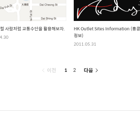
로컬 사람처럼 교통수단을 활용해보자.
HK Outlet Sites Information (
정보)
4.30
2011.05.31
페
이전
1
2
다음
이
징