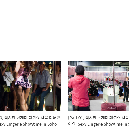
t.03] 섹시한 란제리 패션쇼 처음 다녀왔
[Part.01] 섹시한 란제리 패션쇼 처
xy Lingerie Showtime in Soho,
어요 (Sexy Lingerie Showtime in 