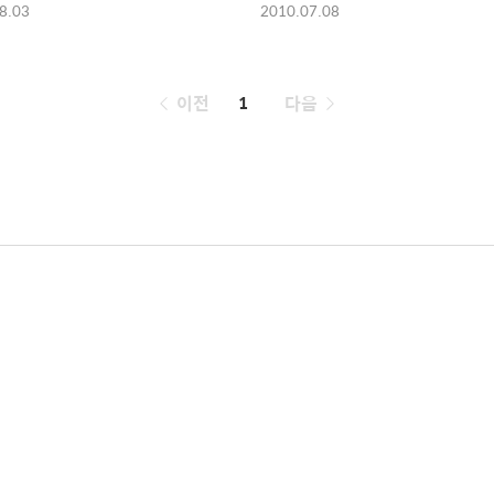
HK)
8.03
2010.07.08
페
이전
1
다음
이
징