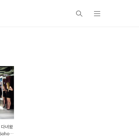
검
메
색
뉴
음 다녀왔
Soho,