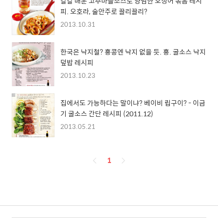
칼칼 매운 고추마늘소스로 양념한 오징어 볶음 레시
피. 오호라, 술안주로 끌리끌리?
2013.10.31
한국은 낙지철? 홍콩엔 낙지 없을 듯. 흥. 굴소스 낙지
덮밥 레시피
2013.10.23
집에서도 가능하다는 말이냐? 베이비 립구이? - 이금
기 굴소스 간단 레시피 (2011.12)
2013.05.21
페
1
이
징