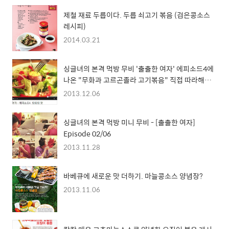
제철 재료 두릅이다. 두릅 쇠고기 볶음 (검은콩소스
레시피)
2014.03.21
싱글녀의 본격 먹방 무비 '출출한 여자' 에피소드4에
나온 "무화과 고르곤졸라 고기볶음" 직접 따라해보
기
2013.12.06
싱글녀의 본격 먹방 미니 무비 - [출출한 여자]
Episode 02/06
2013.11.28
바베큐에 새로운 맛 더하기. 마늘콩소스 양념장?
2013.11.06