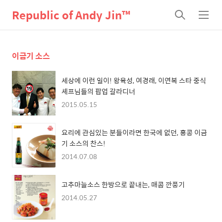
Republic of Andy Jin™
검
메
색
뉴
이금기 소스
세상에 이런 일이! 왕육성, 여경래, 이연복 스타 중식
셰프님들의 팝업 갈라디너
2015.05.15
요리에 관심있는 분들이라면 한국에 없던, 홍콩 이금
기 소스의 찬스!
2014.07.08
고추마늘소스 한방으로 끝내는, 매콤 깐풍기
2014.05.27