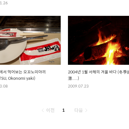
1.26
앞에서 먹어보는 오꼬노미야끼
2004년 1월 서해의 겨울 바다 (冬
SU, Okonomi yaki)
灘.....)
0.08
2009.07.23
페
이전
1
다음
이
징