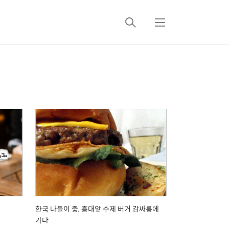
검
메
색
뉴
한국 나들이 중, 홍대앞 수제 버거 감싸롱에
가다