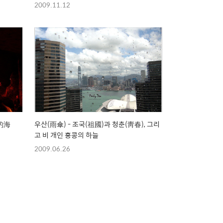
2009.11.12
季的海
우산(雨傘) - 조국(祖國)과 청춘(靑春), 그리
고 비 개인 홍콩의 하늘
2009.06.26