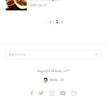
2009.06.10
페
1
2
이
징
Republic of Andy Jin™
Andy Jin