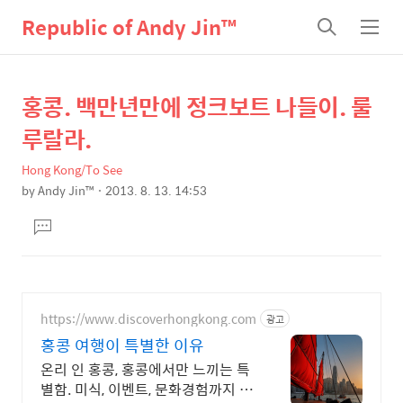
Republic of Andy Jin™
검
메
색
뉴
홍콩. 백만년만에 정크보트 나들이. 룰
상
본
문
세
루랄라.
제
컨
목
Hong Kong/To See
텐
by
Andy Jin™
2013. 8. 13. 14:53
츠
본
댓
문
글
달
기
https://www.discoverhongkong.com
광고
홍콩 여행이 특별한 이유
온리 인 홍콩, 홍콩에서만 느끼는 특
별함. 미식, 이벤트, 문화경험까지 알