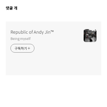
댓
댓글
개
글
영
역
Republic of Andy Jin™
Being myself
구독하기