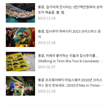
홍콩. 길거리에 전시되는 3천7백만원짜리 상아
조각 예술품. 흠. 헐.
2013.11.24
홍콩, 침사추이 하버시티 2013 크리스마스 장
식
2013.11.18
홍콩, 카메라 좋아하는 이들과 침사추이를...
(Walking in Tsim Sha Tsui & Causeway
Bay)
2011.02.27
홍콩 코즈웨이베이 타임스퀘어 2010년 크리스
마스 장식 맛보세요. (2010 X'Mas in Times
Square, CWB)
2010.11.29