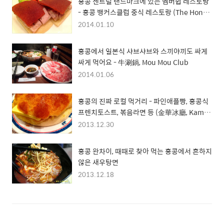
홍콩 센트럴 랜드마크에 있는 멤버쉽 레스토랑
- 홍콩 뱅커스클럽 중식 레스토랑 (The Hong
Kong Bankers Club)
2014.01.10
홍콩에서 일본식 샤브샤브와 스끼야끼도 싸게
싸게 먹어요 - 牛涮鍋, Mou Mou Club
2014.01.06
홍콩의 진짜 로컬 먹거리 - 파인애플빵, 홍콩식
프렌치토스트, 볶음라면 등 (金華冰廳, Kam
Wah Cafe)
2013.12.30
홍콩 완차이, 때때로 찾아 먹는 홍콩에서 흔하지
않은 새우탕면
2013.12.18