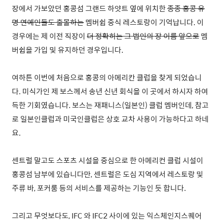
장에서 가보았던 홍콩섬 그랜드 하얏트 옆에 위치한
종종 홍콩 유
명 연예인들도 출몰하는
멤버쉽 중식 레스토랑이 기억납니다. 이
경우에는 제 이전 직장이
더 정확히는 그 법인의 장 이름 앞으로
멤
버쉽을 가입 및 유지하던 경우입니다.
여하튼 이번에 처음으로 홍콩의 아메리칸 클럽을 찾게 되었습니
다. 미식가인 제 보스께서 송년 신년 회식을 이 곳에서 하시자 하여
득한 기회였습니다. 보스는 재패니스(일본인) 클럽 멤버인데, 참고
로 일본인클럽과 미국인클럽은 상호 교차 사용이 가능하다고 하네
요.
센트럴 말고도 스포츠 시설을 중심으로 한 아메리컨 클럽 시설이
홍콩섬 남부에 있습니다만, 센트럴은 도심 지역에서 레스토랑 및
주류 바, 포커룸 등의 서비스를 제공하는 기능인 듯 합니다.
그리고 무엇보다도, IFC 와 IFC2 사이에 있는 익스체인지스퀘어