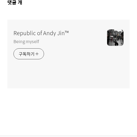
댓
댓글
개
글
영
역
Republic of Andy Jin™
Being myself
구독하기