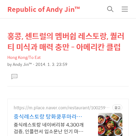
Republic of Andy Jin™
검
메
색
뉴
홍콩, 센트럴의 멤버쉽 레스토랑, 퀄러
상
본
문
세
티 미식과 매력 충만 - 아메리칸 클럽
제
컨
목
Hong Kong/To Eat
텐
by
Andy Jin™
2014. 1. 3. 23:59
츠
본
댓
문
글
달
기
https://m.place.naver.com/restaurant/10025948
광고
96
중식레스토랑 탕화쿵푸마라탕
커플데이트 단체 가족아이랑
중식레스토랑 네이버리뷰 4,300개
검증, 인플런서 입소문난 인기 마라