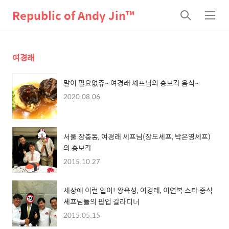
Republic of Andy Jin™
검
메
색
뉴
여경래
말이 필요없쥬~ 여경래 셰프님의 홍보각 음식~
2020.08.06
서울 장충동, 여경래 셰프님(장도셰프, 박은영셰프)
의 홍보각
2015.10.27
세상에 이런 일이! 왕육성, 여경래, 이연복 스타 중식
셰프님들의 팝업 갈라디너
2015.05.15