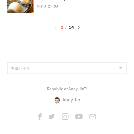
2016.02.26
페
1
14
이
징
Republic of Andy Jin™
Andy Jin