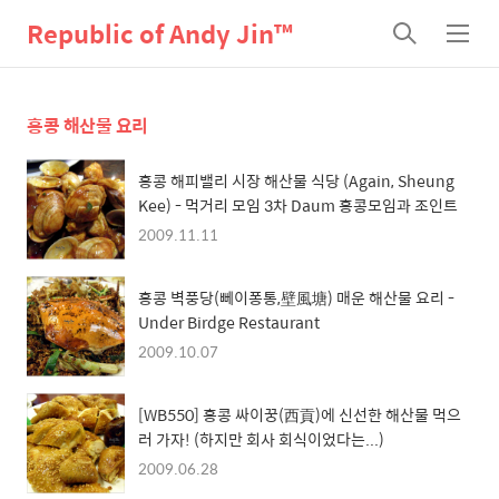
Republic of Andy Jin™
검
메
색
뉴
홍콩 해산물 요리
홍콩 해피밸리 시장 해산물 식당 (Again, Sheung
Kee) - 먹거리 모임 3차 Daum 홍콩모임과 조인트
2009.11.11
홍콩 벽풍당(뻬이퐁통,壁風塘) 매운 해산물 요리 -
Under Birdge Restaurant
2009.10.07
[WB550] 홍콩 싸이꿍(西貢)에 신선한 해산물 먹으
러 가자! (하지만 회사 회식이었다는...)
2009.06.28