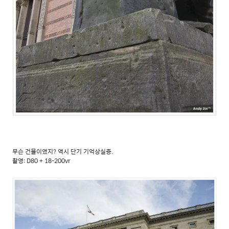
무슨 건물이였지? 역시 단기 기억상실증.
촬영: D80 + 18-200vr