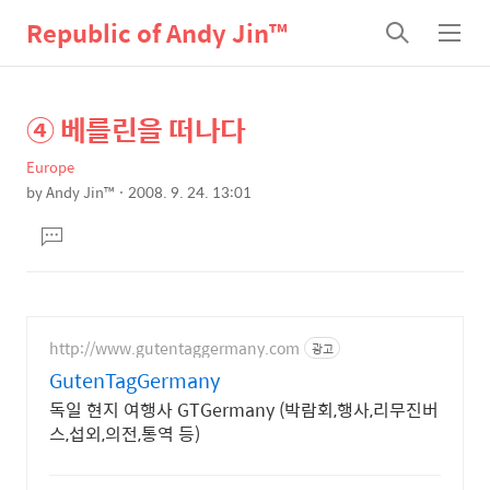
Republic of Andy Jin™
검
메
색
뉴
④ 베를린을 떠나다
상
본
문
세
Europe
제
컨
by
Andy Jin™
2008. 9. 24. 13:01
목
본
텐
댓
문
츠
글
달
기
http://www.gutentaggermany.com
광고
GutenTagGermany
독일 현지 여행사 GTGermany (박람회,행사,리무진버
스,섭외,의전,통역 등)