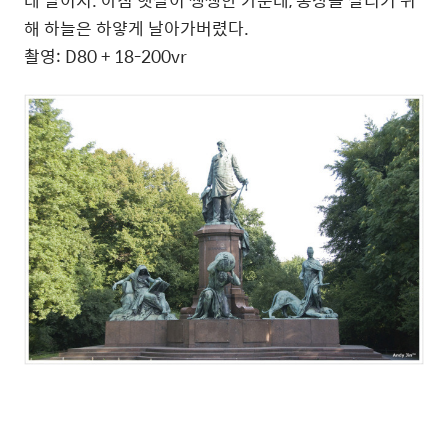
데 말이지. 아침 햇살이 쨍쨍한 가운데, 동상을 살리기 위
해 하늘은 하얗게 날아가버렸다.
촬영: D80 + 18-200vr