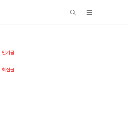
검
메
색
뉴
추
인기글
가
정
최신글
보