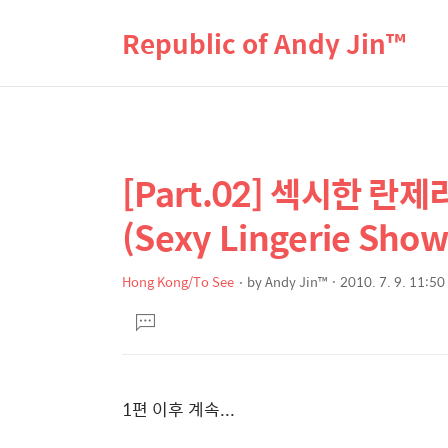
Republic of Andy Jin™
[Part.02] 섹시한 
상
본
문
세
(Sexy Lingerie Show
제
컨
목
텐
Hong Kong/To See
by
Andy Jin™
2010. 7. 9. 11:50
본
츠
댓
문
글
달
기
1편 이후 계속...