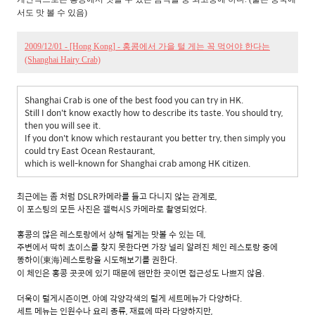
서도 맛 볼 수 있음)
2009/12/01 - [Hong Kong] - 홍콩에서 가을 털 게는 꼭 먹어야 한다는
(Shanghai Hairy Crab)
Shanghai Crab is one of the best food you can try in HK.
Still I don't know exactly how to describe its taste. You should try,
then you will see it.
If you don't know which restaurant you better try, then simply you
could try East Ocean Restaurant,
which is well-known for Shanghai crab among HK citizen.
최근에는 좀 처럼 DSLR카메라를 들고 다니지 않는 관계로,
이 포스팅의 모든 사진은 갤럭시S 카메라로 촬영되었다.
홍콩의 많은 레스토랑에서 상해 털게는 맛볼 수 있는 데,
주변에서 딱히 쵸이스를 찾지 못한다면 가장 널리 알려진 체인 레스토랑 중에
똥하이(東海)레스토랑을 시도해보기를 권한다.
이 체인은 홍콩 곳곳에 있기 때문에 왠만한 곳이면 접근성도 나쁘지 않음.
더욱이 털게시즌이면, 아예 각양각색의 털게 세트메뉴가 다양하다.
세트 메뉴는 인원수나 요리 종류, 재료에 따라 다양하지만,