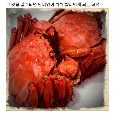
그 맛을 알게되면 낭비없이 싹싹 발라먹게 되는 녀석....