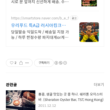
시로 문 앞까지 신선하게 배송. 수율
80% 살이 꽉 찬 털게! 간편한 조리
로 특별한 미식 경험을 만드세요.
https://smartstore.naver.com/b_e_f
광고
우리푸드 특A급 러시아킹크랩
대게 증정 이벤트중!
당일발송 익일도착 / 배송일 지정 가
능 / 하루 한정수량 파지대게or게다
리 서비스
2
구독하기
관련글
더보기
홍콩, 생굴 맛있는 곳 중 하나. 쉐라톤 오이스터
바. (Sheraton Oyster Bar, TST, Hong Kong)
2011.12.12