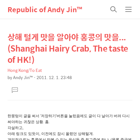
Republic of Andy Jin™
검
메
색
뉴
상해 털게 맛을 알아야 홍콩의 맛을...
상
본
문
세
(Shanghai Hairy Crab, The taste
제
컨
of HK!)
목
텐
Hong Kong/To Eat
츠
by
Andy Jin™
2011. 12. 1. 23:48
본
댓
문
글
달
기
한뭉텅이 글을 써서 '저장하기'버튼을 눌렀음에도 글이 다 날아가 버려 다시
써야하는 귀찮은 상황. 흠.
각설하고,
아래 링크도 있듯이, 이전에도 잠시 올렸던 상해털게.
개인적으로는 홍콩에서 맛볼 수 있는 음식들 중 최고중에 하나. (물론 중국에