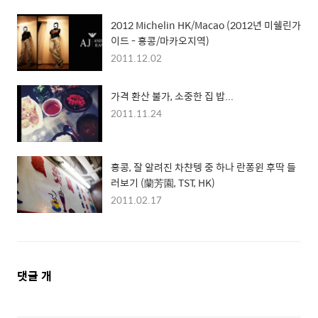
2012 Michelin HK/Macao (2012년 미쉘린가
이드 - 홍콩/마카오지역)
2011.12.02
가격 환산 불가, 소중한 집 밥...
2011.11.24
홍콩, 잘 알려진 차챤텡 중 하나 란퐁윈 후딱 들
러보기 (蘭芳園, TST, HK)
2011.02.17
댓
댓글
개
글
영