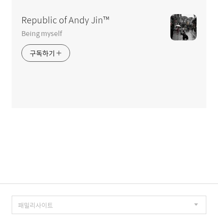
역
Republic of Andy Jin™
Being myself
구독하기