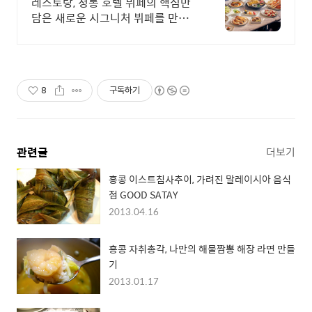
파리
레스토랑, 정통 호텔 뷔페의 핵심만
담은 새로운 시그니처 뷔페를 만나
보세요. 최대 40% 할인 혜택
8
구독하기
관련글
더보기
홍콩 이스트침사추이, 가려진 말레이시아 음식
점 GOOD SATAY
2013.04.16
홍콩 자취총각, 나만의 해물짬뽕 해장 라면 만들
기
2013.01.17