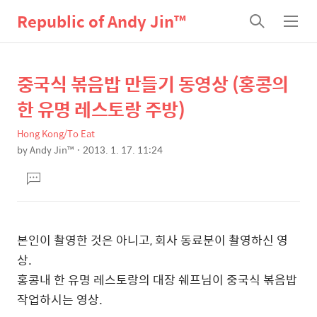
Republic of Andy Jin™
검
메
색
뉴
중국식 볶음밥 만들기 동영상 (홍콩의
상
본
문
세
한 유명 레스토랑 주방)
제
컨
목
Hong Kong/To Eat
텐
by
Andy Jin™
2013. 1. 17. 11:24
츠
본
댓
문
글
달
기
본인이 촬영한 것은 아니고, 회사 동료분이 촬영하신 영
상.
홍콩내 한 유명 레스토랑의 대장 쉐프님이 중국식 볶음밥
작업하시는 영상.