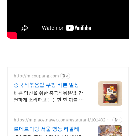
http://m.coupang.com
광고
중국식볶음밥 쿠팡 바쁜 일상 속
간편한 식사
바쁜 당신을 위한 중국식볶음밥, 간
편하게 조리하고 든든한 한 끼를 즐
겨보세요.
https://m.place.naver.com/restaurant/10140209
광고
48
르메르디앙 서울 명동 라팔레트