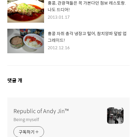
홍콩, 관광객들은 꼭 가본다던 점보 레스토랑.
나도 드디어!
2013.01.17
홍콩 자취 총각 냉장고 털어, 참치양파 덮밥 업
그레이드!
2012.12.16
댓
댓글
개
글
영
역
Republic of Andy Jin™
Being myself
구독하기