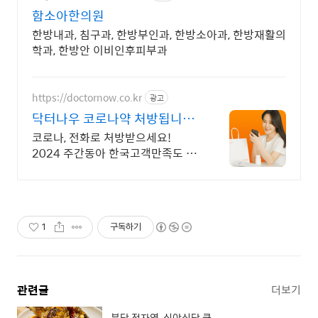
함소아한의원
한방내과, 침구과, 한방부인과, 한방소아과, 한방재활의
학과, 한방안 이비인후피부과
https://doctornow.co.kr
광고
닥터나우 코로나약 처방됩니다
365일 24시간 진료가능
코로나, 전화로 처방받으세요!
2024 주간동아 한국고객만족도 비
대면진료앱 1위
1
구독하기
관련글
더보기
분당 정자역, 심야식당 쿤