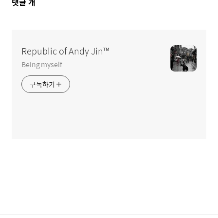
댓
댓글
개
글
영
역
Republic of Andy Jin™
Being myself
구독하기