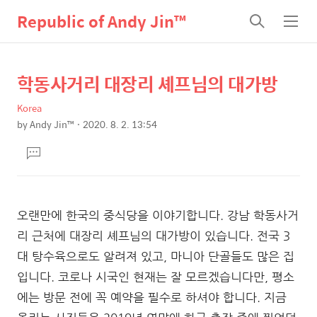
Republic of Andy Jin™
검
메
색
뉴
학동사거리 대장리 셰프님의 대가방
상
본
문
세
Korea
제
컨
by
Andy Jin™
2020. 8. 2. 13:54
목
본
텐
댓
문
츠
글
달
기
오랜만에 한국의 중식당을 이야기합니다. 강남 학동사거
리 근처에 대장리 셰프님의 대가방이 있습니다. 전국 3
대 탕수육으로도 알려져 있고, 마니아 단골들도 많은 집
입니다. 코로나 시국인 현재는 잘 모르겠습니다만, 평소
에는 방문 전에 꼭 예약을 필수로 하셔야 합니다. 지금