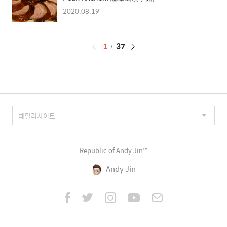
2020.08.19
페
1
37
이
징
Republic of Andy Jin™
Andy Jin