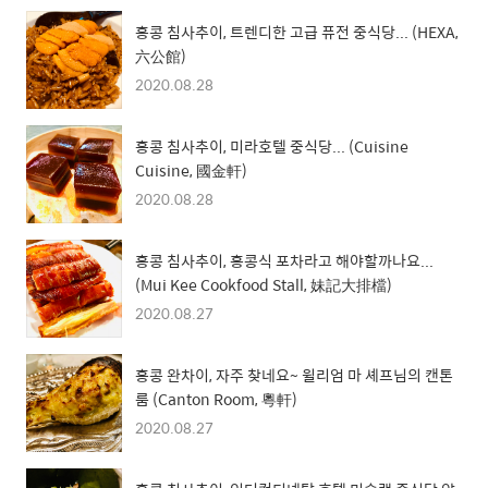
홍콩 침사추이, 트렌디한 고급 퓨전 중식당... (HEXA,
六公館)
2020.08.28
홍콩 침사추이, 미라호텔 중식당... (Cuisine
Cuisine, 國金軒)
2020.08.28
홍콩 침사추이, 홍콩식 포차라고 해야할까나요...
(Mui Kee Cookfood Stall, 妹記大排檔)
2020.08.27
홍콩 완차이, 자주 찾네요~ 윌리엄 마 셰프님의 캔톤
룸 (Canton Room, 粵軒)
2020.08.27