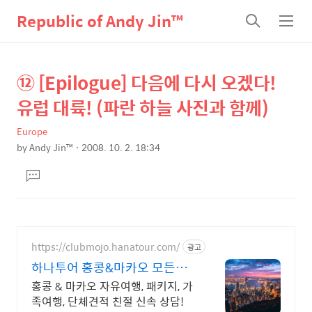
Republic of Andy Jin™
검
메
색
뉴
⑫ [Epilogue] 다음에 다시 오겠다!
상
본
문
세
유럽 대륙! (파란 하늘 사진과 함께)
제
컨
목
Europe
텐
by
Andy Jin™
2008. 10. 2. 18:34
츠
본
댓
문
글
달
기
https://clubmojo.hanatour.com/
광고
하나투어 홍콩&마카오 모든것
하나투어 공식예약 인증센터
홍콩 & 마카오 자유여행, 패키지, 가
족여행, 단체견적 친절 신속 상담!