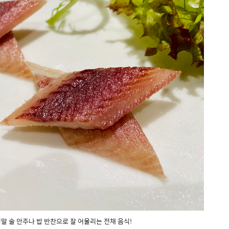
말 술 안주나 밥 반찬으로 잘 어울리는 전채 음식!