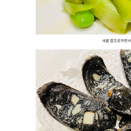
새콤 짭조르하면서