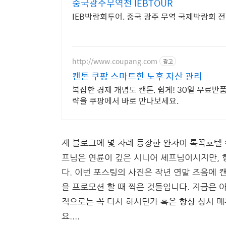
중국광주무역전 IEBTOUR
IEB박람회투어. 중국 광주 무역 국제박람회 
http://www.coupang.com
광고
캔톤 쿠팡 스마트한 노후 자산 관리
복잡한 경제 개념도 캔톤, 쉽게! 30일 무료반
략을 쿠팡에서 바로 만나보세요.
제 블로그에 몇 차례 등장한 완차이 록꼭호텔 
프님은 연륜이 깊은 시니어 셰프님이시지만, 
다. 이번 포스팅의 사진은 작년 연말 즈음에 
을 프로모션 할 때 찍은 것들입니다. 지금은 아
적으로는 꼭 다시 하시던가 혹은 항상 상시 메
요....