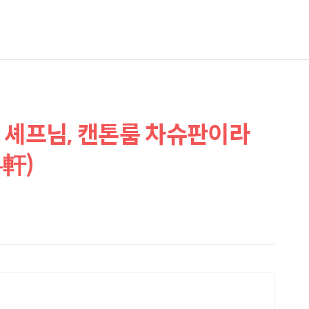
 셰프님, 캔톤룸 차슈판이라
粵軒)