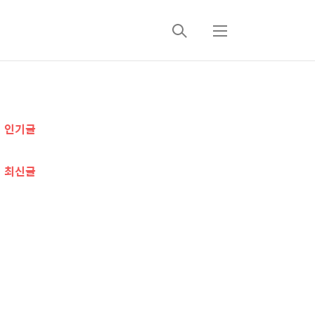
검
메
색
뉴
추
인기글
가
정
최신글
보