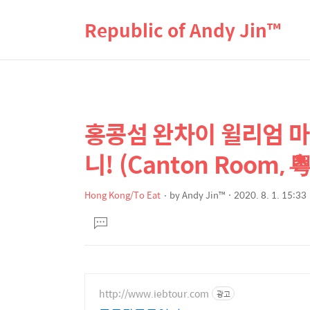
Republic of Andy Jin™
홍콩섬 완차이 윌리엄 마
상
본
문
세
니! (Canton Room, 
제
컨
목
텐
Hong Kong/To Eat
by
Andy Jin™
2020. 8. 1. 15:33
본
츠
댓
문
글
달
기
http://www.iebtour.com
광고