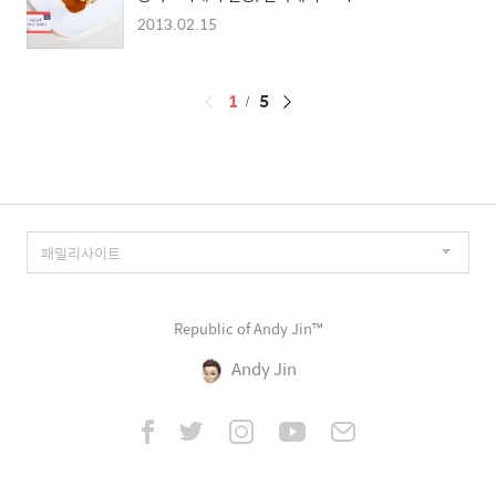
2013.02.15
페
1
5
이
징
Republic of Andy Jin™
Andy Jin