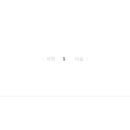
페
이전
1
다음
이
징