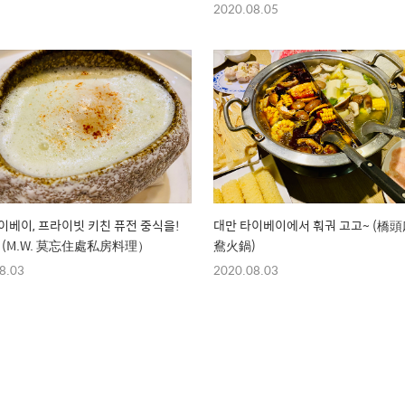
2020.08.05
이베이, 프라이빗 키친 퓨전 중식을!
대만 타이베이에서 훠궈 고고~ (橋
 (M.W. 莫忘住處私房料理）
鴦火鍋)
8.03
2020.08.03