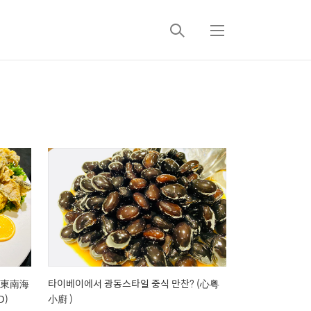
검
메
색
뉴
(新東南海
타이베이에서 광동스타일 중식 만찬? (心粤
D)
小廚 )