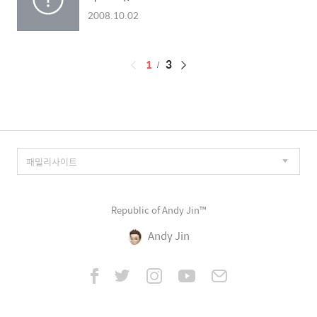
2008.10.02
페
1
3
이
징
Republic of Andy Jin™
Andy Jin