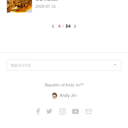
2020.07.31
페
4
54
이
징
Republic of Andy Jin™
Andy Jin