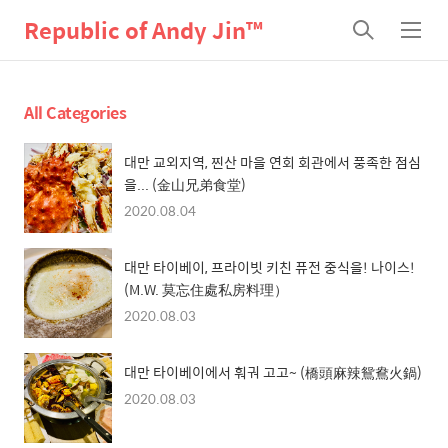
Republic of Andy Jin™
검
메
색
뉴
All Categories
대만 교외지역, 찐산 마을 연회 회관에서 풍족한 점심
을... (金山兄弟食堂)
2020.08.04
대만 타이베이, 프라이빗 키친 퓨전 중식을! 나이스!
(M.W. 莫忘住處私房料理）
2020.08.03
대만 타이베이에서 훠궈 고고~ (橋頭麻辣鴛鴦火鍋)
2020.08.03