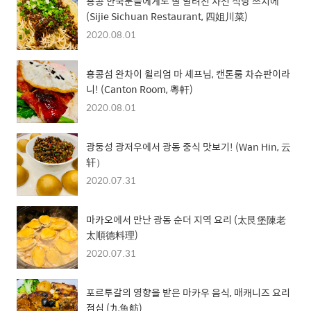
홍콩 한국분들에게도 잘 알려진 사천 식당 쓰지에
(Sijie Sichuan Restaurant, 四姐川菜)
2020.08.01
홍콩섬 완차이 윌리엄 마 셰프님, 캔톤룸 차슈판이라
니! (Canton Room, 粵軒)
2020.08.01
광둥성 광저우에서 광동 중식 맛보기! (Wan Hin, 云
轩）
2020.07.31
마카오에서 만난 광동 순더 지역 요리 (太艮堡陳老
太順德料理)
2020.07.31
포르투갈의 영향을 받은 마카우 음식, 매캐니즈 요리
점심 (九魚舫)