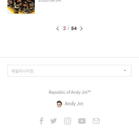
페
3
54
이
징
Republic of Andy Jin™
Andy Jin